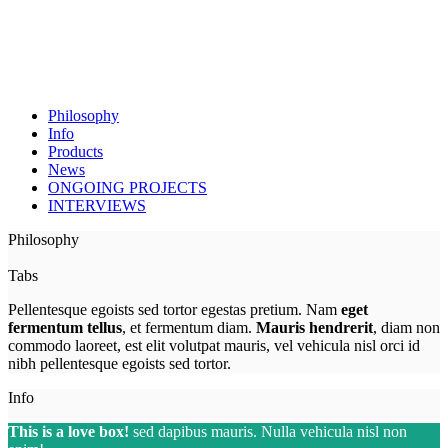
Philosophy
Info
Products
News
ONGOING PROJECTS
INTERVIEWS
Philosophy
Tabs
Pellentesque egoists sed tortor egestas pretium. Nam
eget
fermentum tellus
, et fermentum diam.
Mauris hendrerit
, diam non
commodo laoreet, est elit volutpat mauris, vel vehicula nisl orci id
nibh pellentesque egoists sed tortor.
Info
This is a love box!
sed dapibus mauris. Nulla vehicula nisl non