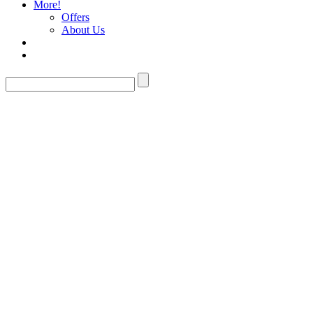
More!
Offers
About Us
Tabs