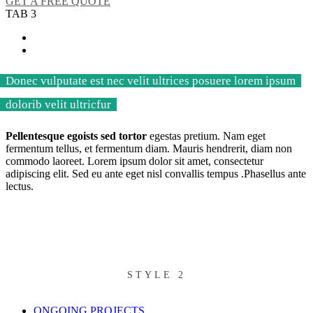
GET A FREE QUOTE
TAB 3
Donec vulputate est nec velit ultrices posuere lorem ipsum
dolorib velit ultricfur
Pellentesque egoists sed tortor
egestas pretium. Nam eget
fermentum tellus, et fermentum diam. Mauris hendrerit, diam non
commodo laoreet. Lorem ipsum dolor sit amet, consectetur
adipiscing elit. Sed eu ante eget nisl convallis tempus .Phasellus ante
lectus.
STYLE 2
ONGOING PROJECTS