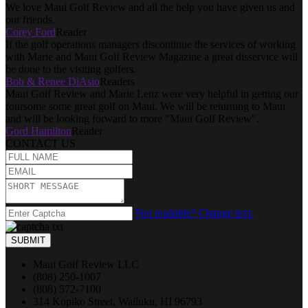
We love Maui Golf Review and all the help you have given us and
our friends.
Corey Ford
Reader
If the golf operations managers discontinue the services of working
with Marie and Maui Golf Review Magazine a great disservice will
be done to the visiting golfers.
Bob & Renee DiAsio
Readers
Maui Golf Review and Marie Lenz were very helpful in getting our
foursome some great golf on Maui. We will be returning to Maui
and will be looking forward to more "Maui Golf Review".
Gord Hamilton
Reader
CONTACT US
Not readable? Change text.
SUBMIT
Maui Golf Review LLC
(808) 250-1007
(808) 572-7100
314 Kopiko Street, Wailuku, HI 96793