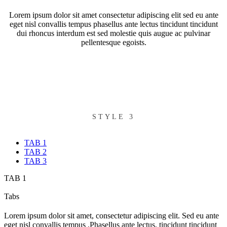
Lorem ipsum dolor sit amet consectetur adipiscing elit sed eu ante
eget nisl convallis tempus phasellus ante lectus tincidunt tincidunt
dui rhoncus interdum est sed molestie quis augue ac pulvinar
pellentesque egoists.
STYLE 3
TAB 1
TAB 2
TAB 3
TAB 1
Tabs
Lorem ipsum dolor sit amet, consectetur adipiscing elit. Sed eu ante
eget nisl convallis tempus .Phasellus ante lectus, tincidunt tincidunt