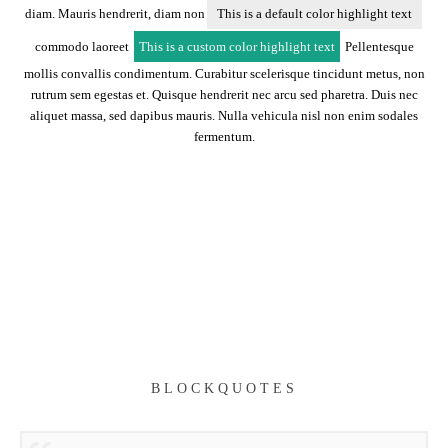
diam. Mauris hendrerit, diam non
This is a default color highlight text
commodo laoreet
This is a custom color highlight text
Pellentesque
mollis convallis condimentum. Curabitur scelerisque tincidunt metus, non
rutrum sem egestas et. Quisque hendrerit nec arcu sed pharetra. Duis nec
aliquet massa, sed dapibus mauris. Nulla vehicula nisl non enim sodales
fermentum.
BLOCKQUOTES