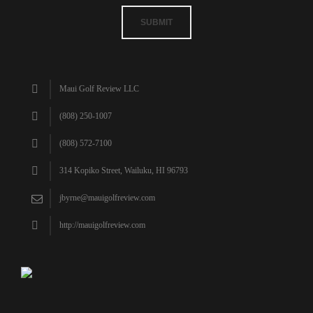
SUBMIT
Maui Golf Review LLC
(808) 250-1007
(808) 572-7100
314 Kopiko Street, Wailuku, HI 96793
jbyrne@mauigolfreview.com
http://mauigolfreview.com