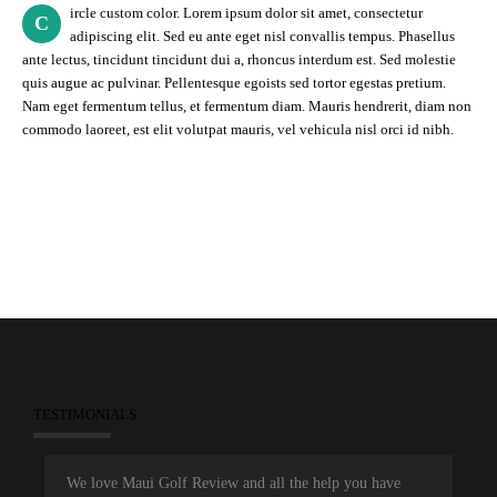
ircle custom color. Lorem ipsum dolor sit amet, consectetur
C
adipiscing elit. Sed eu ante eget nisl convallis tempus. Phasellus
ante lectus, tincidunt tincidunt dui a, rhoncus interdum est. Sed molestie
quis augue ac pulvinar. Pellentesque egoists sed tortor egestas pretium.
Nam eget fermentum tellus, et fermentum diam. Mauris hendrerit, diam non
commodo laoreet, est elit volutpat mauris, vel vehicula nisl orci id nibh.
TESTIMONIALS
We love Maui Golf Review and all the help you have