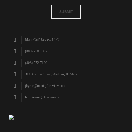
SUBMIT
Maui Golf Review LLC
(808) 250-1007
(808) 572-7100
314 Kopiko Street, Wailuku, HI 96793
jbyrne@mauigolfreview.com
http://mauigolfreview.com